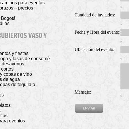
y caminos para eventos
n brazos – precios
*
Cantidad de invitados:
n Bogotá
illas
*
Fecha y Hora del evento:
CUBIERTOS VASO Y
*
Ubicación del evento:
entos y fiestas
a sopa y tasas de consomé
*
ra desayunos
 cortos
 y copas de vino
as de agua
copas de tequila o
Mensaje:
os
*
s
platos
s
ntos
 para eventos