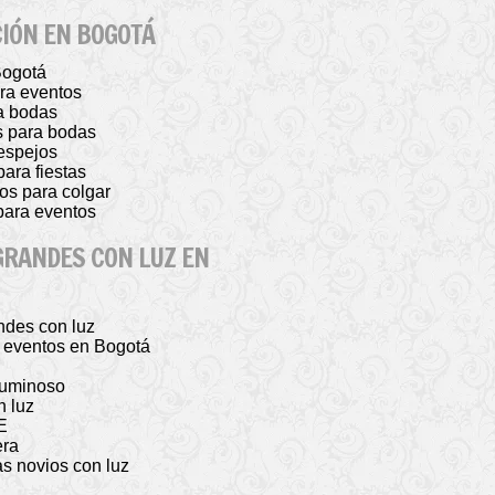
CIÓN EN BOGOTÁ
Bogotá
ara eventos
ra bodas
es para bodas
 espejos
para fiestas
los para colgar
 para eventos
GRANDES CON LUZ EN
andes con luz
ra eventos en Bogotá
luminoso
n luz
E
era
jas novios con luz