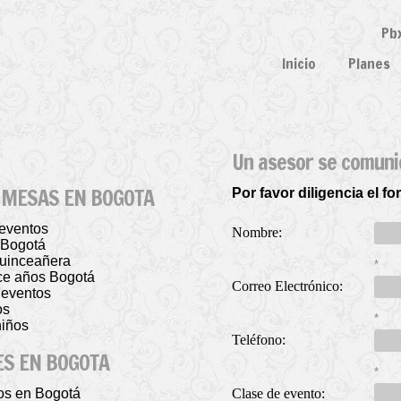
Pbx
Inicio
Planes
Un asesor se comuni
Y MESAS EN BOGOTA
Por favor diligencia el f
 eventos
Nombre:
s Bogotá
 quinceañera
*
ince años Bogotá
Correo Electrónico:
y eventos
os
*
niños
Teléfono:
ES EN BOGOTA
*
tos en Bogotá
Clase de evento: